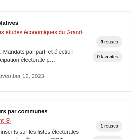
slatives
t des études économiques du Grand-
0
reuses
 Mandats par parti et élection
0
favorites
ticipation électorale p…
ovember 12, 2023
eurs par communes
ent
1
reuses
scrits sur les listes électorales