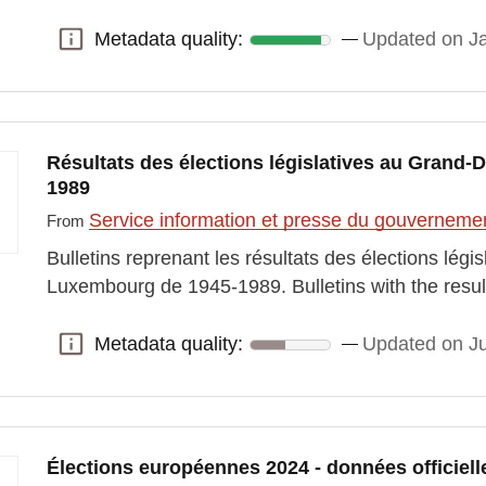
Metadata quality:
Updated on J
Metadata quality:
Résultats des élections législatives au Grand
1989
Service information et presse du gouvernem
From
Bulletins reprenant les résultats des élections lég
Luxembourg de 1945-1989. Bulletins with the result
Metadata quality:
Updated on J
Metadata quality:
Élections européennes 2024 - données officiell