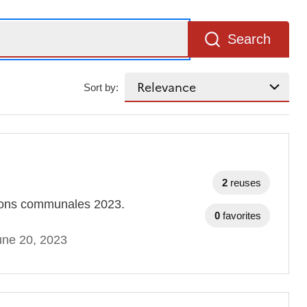
Search
Sort by:
2
reuses
ctions communales 2023.
0
favorites
une 20, 2023