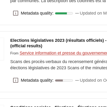
par communes. La description des colonnes est la
Metadata quality:
Updated on M
Metadata quality:
Elections législatives 2023 (résultats officiels)
(official results)
Service information et presse du gouvernem
From
Scans des procès-verbaux du recensement général
élections législatives de 2023 Scans of the minutes
Metadata quality:
Updated on O
Metadata quality: