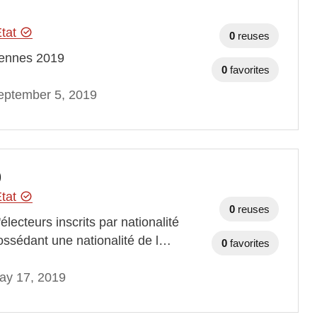
Etat
0
reuses
péennes 2019
0
favorites
eptember 5, 2019
)
Etat
0
reuses
ecteurs inscrits par nationalité
ossédant une nationalité de l…
0
favorites
ay 17, 2019