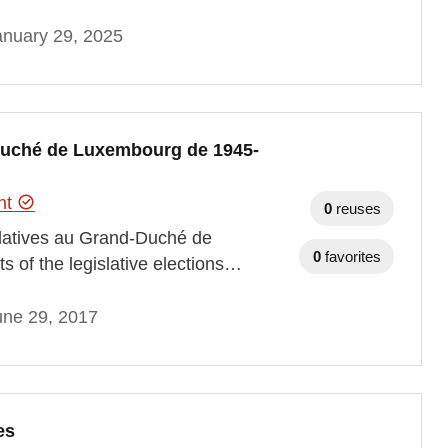
anuary 29, 2025
-Duché de Luxembourg de 1945-
ent
0
reuses
islatives au Grand-Duché de
0
favorites
s of the legislative elections…
une 29, 2017
es