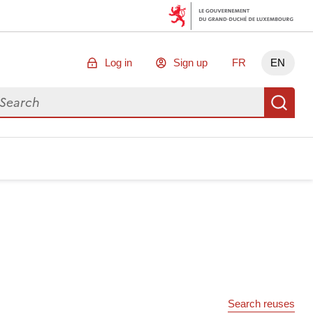
Log in
Sign up
FR
EN
arch for data
Se
Search reuses