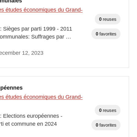
ommunales
t des études économiques du Grand-
0
reuses
: Sièges par parti 1999 - 2011
0
favorites
 communales: Suffrages par …
ecember 12, 2023
ropéennes
t des études économiques du Grand-
0
reuses
 : Elections européennes -
arti et commune en 2024
0
favorites