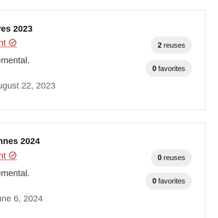
ves 2023
ent
2
reuses
emental.
0
favorites
gust 22, 2023
ennes 2024
ent
0
reuses
emental.
0
favorites
une 6, 2024