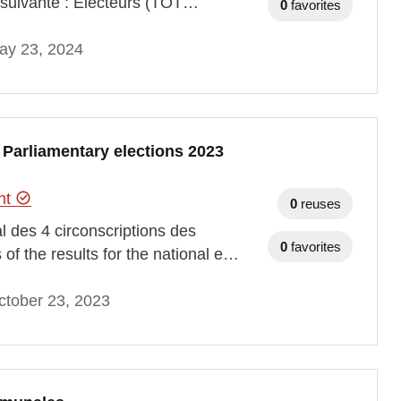
 suivante : Électeurs (TOT…
0
favorites
ay 23, 2024
 - Parliamentary elections 2023
ent
0
reuses
 des 4 circonscriptions des
0
favorites
 of the results for the national e…
ctober 23, 2023