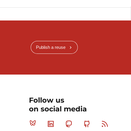
Publish a reuse
Follow us
on social media
Bluesky
Linkedin
Mastodon
Github
RSS