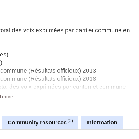
total des voix exprimées par parti et commune en
nes)
)
et commune (Résultats officieux) 2013
et commune (Résultats officieux) 2018
 total des voix exprimées par canton et commune
d more
 total des voix exprimées par commune en 2014
 total des voix exprimées par commune en 2019
0
Community resources
Information