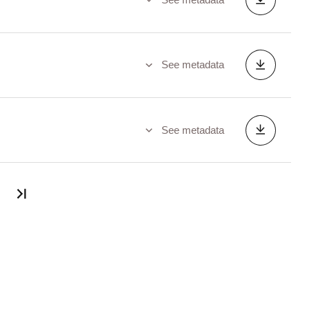
See metadata
See metadata
Last page