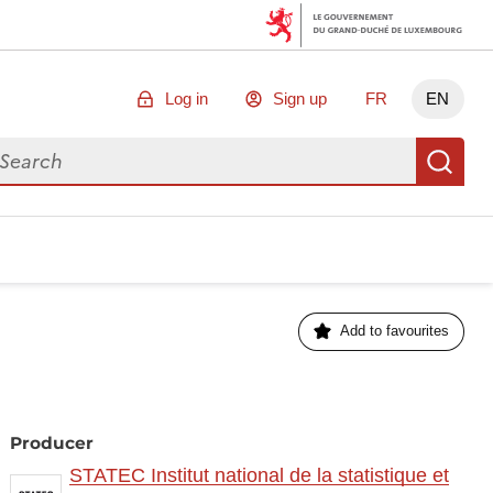
Log in
Sign up
FR
EN
arch for data
Se
Add to favourites
Producer
STATEC Institut national de la statistique et