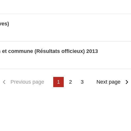
ves)
on et commune (Résultats officieux) 2013
irst page
Previous page
1
2
3
Next page