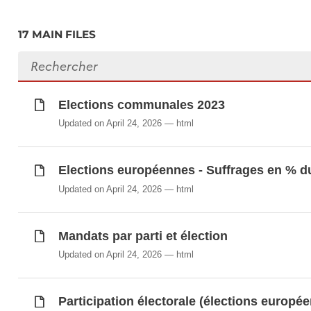
Suffrages et mandats des élections législat
Suffrages et mandats par parti en 2017
17 MAIN FILES
Suffrages par liste (élections européennes)
Search files
Élections communales: Suffrages par parti 
Elections communales 2023
Synchronisé automatiquement depuis la
base de do
Updated on April 24, 2026
html
Elections européennes - Suffrages en % du
Updated on April 24, 2026
html
Mandats par parti et élection
Updated on April 24, 2026
html
Participation électorale (élections europé