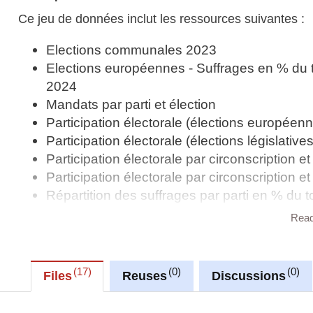
Ce jeu de données inclut les ressources suivantes :
Elections communales 2023
Elections européennes - Suffrages en % du 
2024
Mandats par parti et élection
Participation électorale (élections européen
Participation électorale (élections législatives
Participation électorale par circonscription 
Participation électorale par circonscription 
Répartition des suffrages par parti en % du
1994 - 2009
Rea
Répartition des suffrages par parti en % du
Répartition des suffrages par parti en % du
Sièges par parti (élections européennes)
17
0
0
Files
Reuses
Discussions
Sièges par parti 1999 - 2011
Suffrages des élections législatives 2023