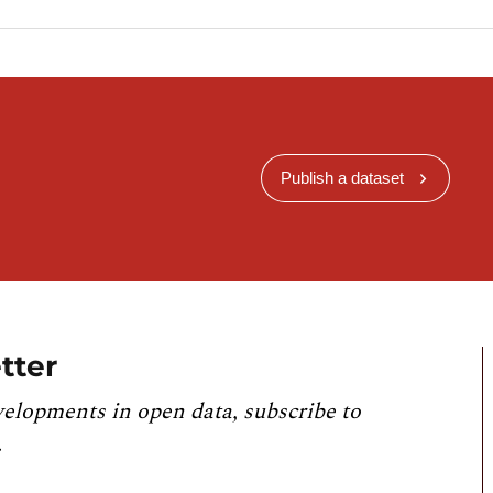
Publish a dataset
tter
velopments in open data, subscribe to
.