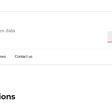
en data
Se
ews
Contact us
ions