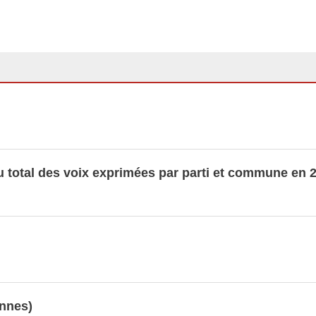
ives 1999, 2004, 2009, 2013, 2018
1999 - 2011
nnées LUSTAT
 total des voix exprimées par parti et commune en 
ennes)