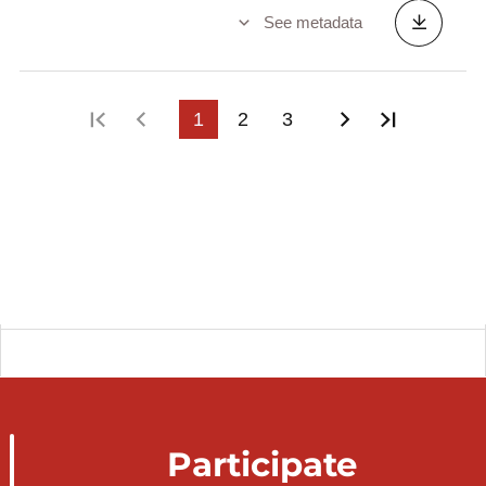
See metadata
First page
Previous page
1
2
3
Next page
Last pag
Participate