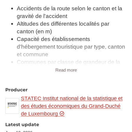
Accidents de la route selon le canton et la
gravité de l'accident
Altitudes des différentes localités par
canton (en m)
Capacité des établissements
d'hébergement touristique par type, canton
et commune
Communes par classe de grandeur de la
superficie (Situation au 1er janvier 2018)
Read more
Densité de la population par canton et
commune au 1er janvier (Habitants par
Producer
km²)
STATEC Institut national de la statistique et
Effectif du cheptel par canton et commune
des études économiques du Grand-Duché
1901 - 2006
de Luxembourg
Emploi et chômage par canton et
commune
Latest update
Exploitations agricoles et viticoles par