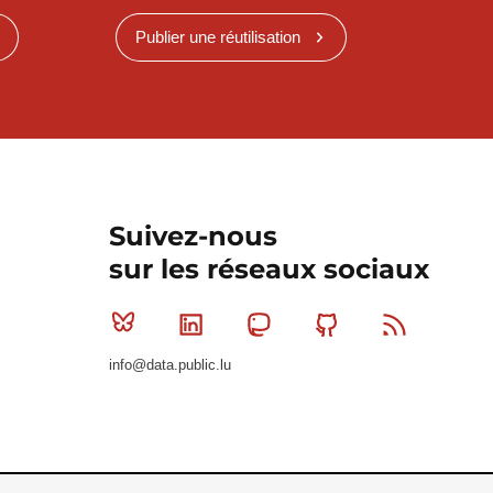
Publier une réutilisation
Suivez-nous
sur les réseaux sociaux
Bluesky
Linkedin
Mastodon
Github
RSS
info@data.public.lu