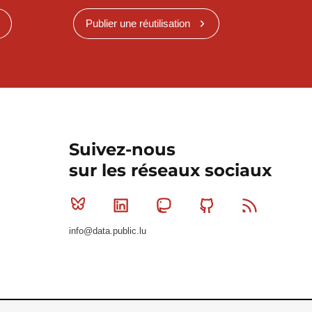
Publier une réutilisation
Suivez-nous
sur les réseaux sociaux
Bluesky
Linkedin
Mastodon
Github
RSS
info@data.public.lu