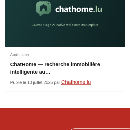
Application
ChatHome — recherche immobilière
intelligente au…
Chathome lu
Publié le 10 juillet 2026 par