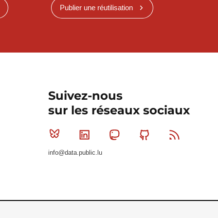
Publier une réutilisation
Suivez-nous
sur les réseaux sociaux
Bluesky
Linkedin
Mastodon
Github
RSS
info@data.public.lu