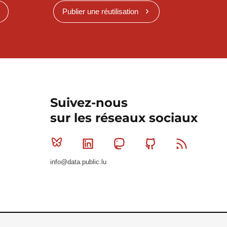
Publier une réutilisation
Suivez-nous
sur les réseaux sociaux
Bluesky
Linkedin
Mastodon
Github
RSS
info@data.public.lu