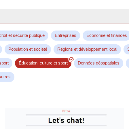
droit et sécurité publique
Entreprises
Économie et finances
Population et société
Régions et développement local
sport
Éducation, culture et sport
Données géospatiales
Autres