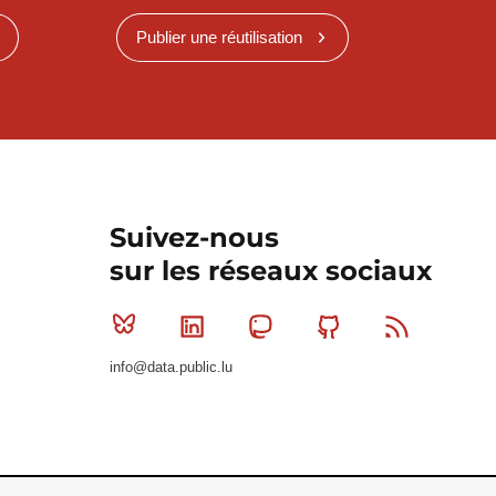
Publier une réutilisation
Suivez-nous
sur les réseaux sociaux
Bluesky
Linkedin
Mastodon
Github
RSS
info@data.public.lu