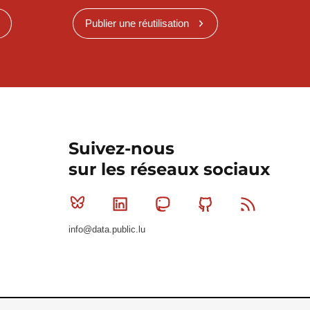
Publier une réutilisation
Suivez-nous
sur les réseaux sociaux
Bluesky
Linkedin
Mastodon
Github
RSS
info@data.public.lu