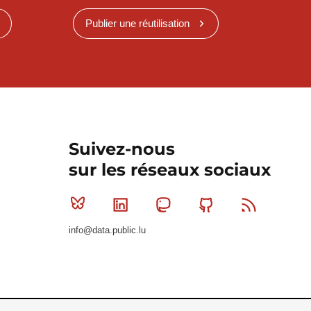
Publier une réutilisation
Suivez-nous
sur les réseaux sociaux
Bluesky
Linkedin
Mastodon
Github
RSS
info@data.public.lu