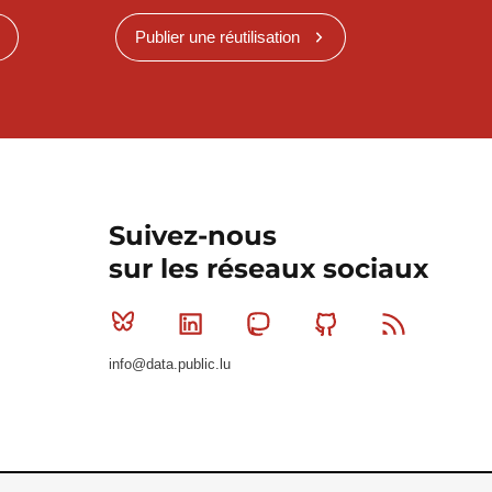
Publier une réutilisation
Suivez-nous
sur les réseaux sociaux
Bluesky
Linkedin
Mastodon
Github
RSS
info@data.public.lu