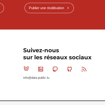
Publier une réutilisation
Suivez-nous
sur les réseaux sociaux
Bluesky
Linkedin
Mastodon
Github
RSS
info@data.public.lu