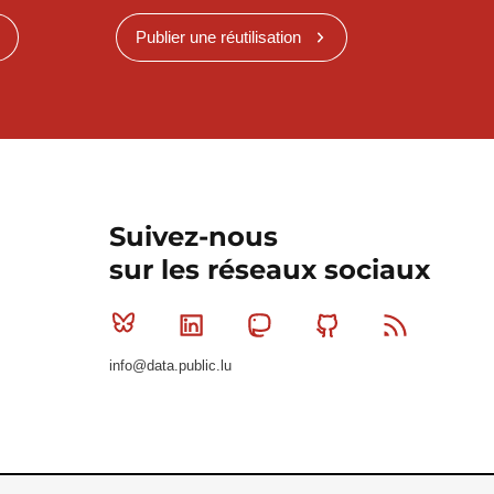
Publier une réutilisation
Suivez-nous
sur les réseaux sociaux
Bluesky
Linkedin
Mastodon
Github
RSS
info@data.public.lu