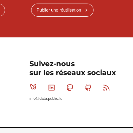
Publier une réutilisation
Suivez-nous
sur les réseaux sociaux
Bluesky
Linkedin
Mastodon
Github
RSS
info@data.public.lu