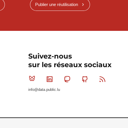
Publier une réutilisation
Suivez-nous
sur les réseaux sociaux
Bluesky
Linkedin
Mastodon
Github
RSS
info@data.public.lu