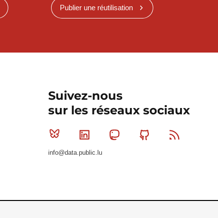
Publier une réutilisation
Suivez-nous
sur les réseaux sociaux
Bluesky
Linkedin
Mastodon
Github
RSS
info@data.public.lu