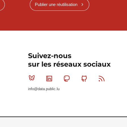
Publier une réutilisation
Suivez-nous
sur les réseaux sociaux
Bluesky
Linkedin
Mastodon
Github
RSS
info@data.public.lu