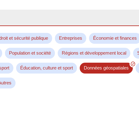
droit et sécurité publique
Entreprises
Économie et finances
Population et société
Régions et développement local
sport
Éducation, culture et sport
Données géospatiales
Autres