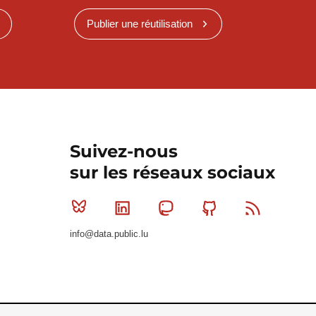
Publier une réutilisation
Suivez-nous
sur les réseaux sociaux
Bluesky
Linkedin
Mastodon
Github
RSS
info@data.public.lu