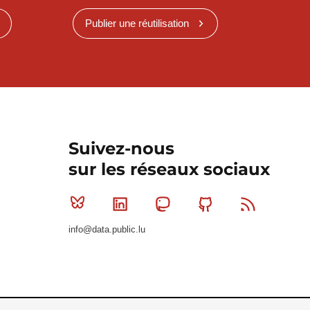
Publier une réutilisation
Suivez-nous
sur les réseaux sociaux
Bluesky
Linkedin
Mastodon
Github
RSS
info@data.public.lu