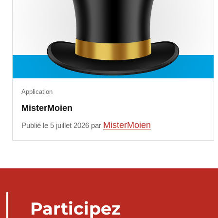
Application
MisterMoien
MisterMoien
Publié le 5 juillet 2026 par
Participez