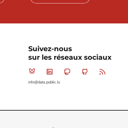
Suivez-nous
sur les réseaux sociaux
Bluesky
Linkedin
Mastodon
Github
RSS
info@data.public.lu
Le Gouvernement du Grand-Duché de Luxembourg - S