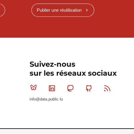
Publier une réutilisation
Suivez-nous
sur les réseaux sociaux
Bluesky
Linkedin
Mastodon
Github
RSS
info@data.public.lu