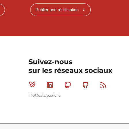
Publier une réutilisation
Suivez-nous
sur les réseaux sociaux
Bluesky
Linkedin
Mastodon
Github
RSS
info@data.public.lu