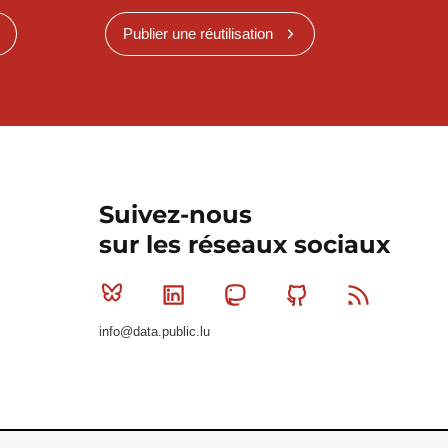
Publier une réutilisation
Suivez-nous
sur les réseaux sociaux
Bluesky
Linkedin
Mastodon
Github
RSS
info@data.public.lu