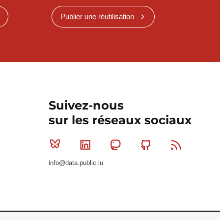
Publier une réutilisation
Suivez-nous
sur les réseaux sociaux
Bluesky
Linkedin
Mastodon
Github
RSS
info@data.public.lu