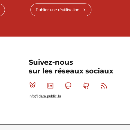
Publier une réutilisation
Suivez-nous
sur les réseaux sociaux
Bluesky
Linkedin
Mastodon
Github
RSS
info@data.public.lu