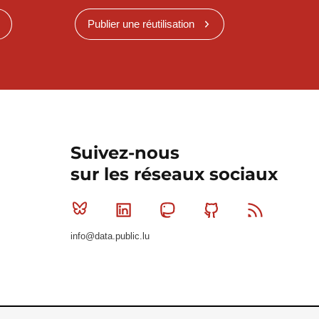
Publier une réutilisation
Suivez-nous
sur les réseaux sociaux
Bluesky
Linkedin
Mastodon
Github
RSS
info@data.public.lu