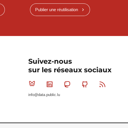
Publier une réutilisation
Suivez-nous
sur les réseaux sociaux
Bluesky
Linkedin
Mastodon
Github
RSS
info@data.public.lu