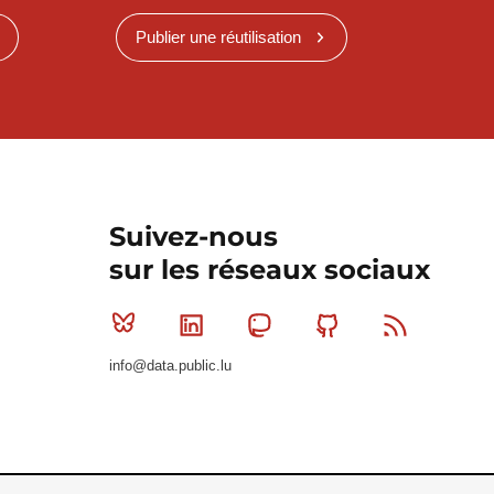
Publier une réutilisation
Suivez-nous
sur les réseaux sociaux
Bluesky
Linkedin
Mastodon
Github
RSS
info@data.public.lu