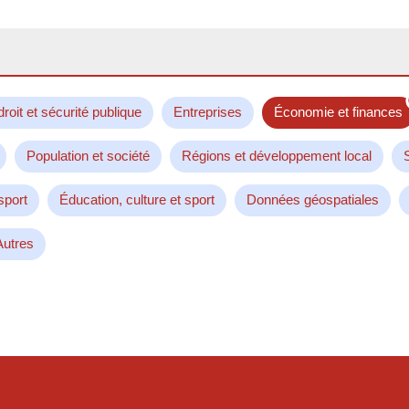
droit et sécurité publique
Entreprises
Économie et finances
Population et société
Régions et développement local
sport
Éducation, culture et sport
Données géospatiales
Autres