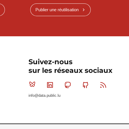
Publier une réutilisation
Suivez-nous
sur les réseaux sociaux
Bluesky
Linkedin
Mastodon
Github
RSS
info@data.public.lu