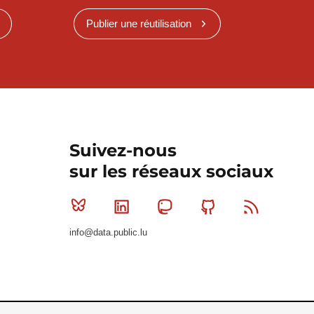
Publier une réutilisation
Suivez-nous
sur les réseaux sociaux
Bluesky
Linkedin
Mastodon
Github
RSS
info@data.public.lu