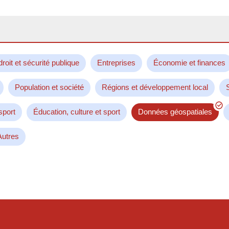
droit et sécurité publique
Entreprises
Économie et finances
Population et société
Régions et développement local
sport
Éducation, culture et sport
Données géospatiales
Autres