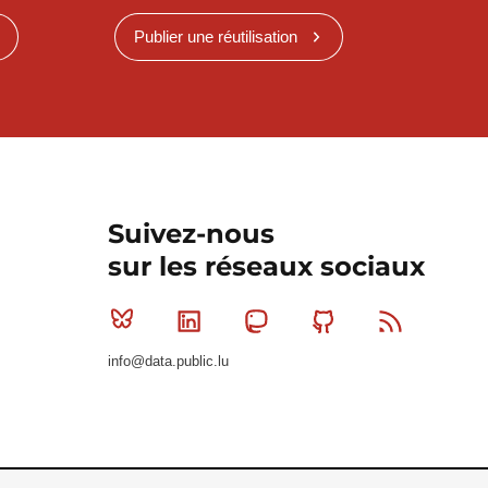
Publier une réutilisation
Suivez-nous
sur les réseaux sociaux
Bluesky
Linkedin
Mastodon
Github
RSS
info@data.public.lu