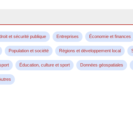
droit et sécurité publique
Entreprises
Économie et finances
Population et société
Régions et développement local
sport
Éducation, culture et sport
Données géospatiales
Autres