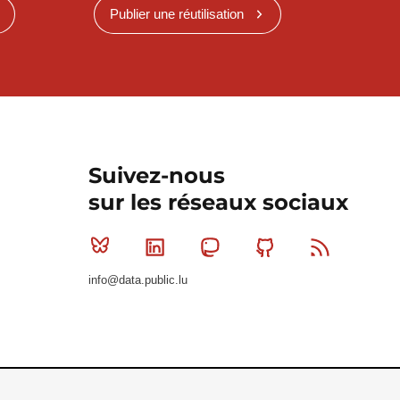
Publier une réutilisation
Suivez-nous
sur les réseaux sociaux
Bluesky
Linkedin
Mastodon
Github
RSS
info@data.public.lu