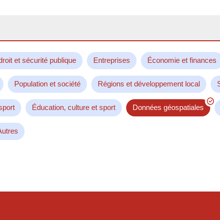
droit et sécurité publique
Entreprises
Économie et finances
Population et société
Régions et développement local
sport
Éducation, culture et sport
Données géospatiales
Autres