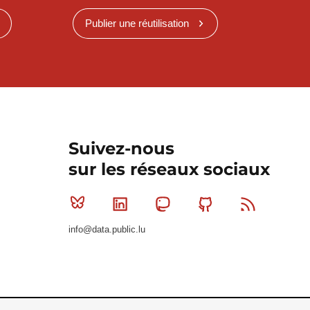
Publier une réutilisation
Suivez-nous
sur les réseaux sociaux
Bluesky
Linkedin
Mastodon
Github
RSS
info@data.public.lu