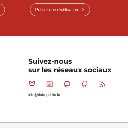
Publier une réutilisation
Suivez-nous
sur les réseaux sociaux
Bluesky
Linkedin
Mastodon
Github
RSS
info@data.public.lu