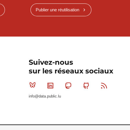
Publier une réutilisation
Suivez-nous
sur les réseaux sociaux
Bluesky
Linkedin
Mastodon
Github
RSS
info@data.public.lu