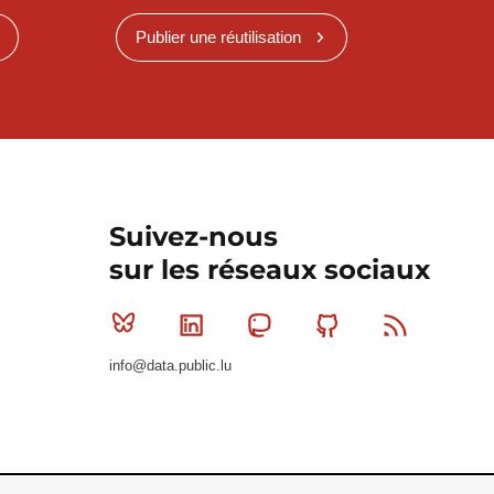
Publier une réutilisation
Suivez-nous
sur les réseaux sociaux
Bluesky
Linkedin
Mastodon
Github
RSS
info@data.public.lu