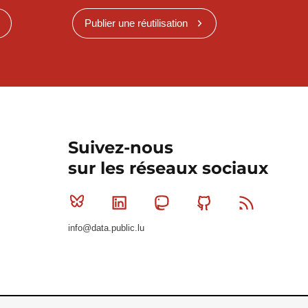
Publier une réutilisation
Suivez-nous
sur les réseaux sociaux
Bluesky
Linkedin
Mastodon
Github
RSS
info@data.public.lu