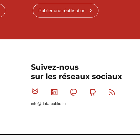
Publier une réutilisation
Suivez-nous
sur les réseaux sociaux
Bluesky
Linkedin
Mastodon
Github
RSS
info@data.public.lu