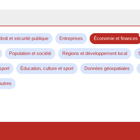
droit et sécurité publique
Entreprises
Économie et finances
Population et société
Régions et développement local
sport
Éducation, culture et sport
Données géospatiales
Autres