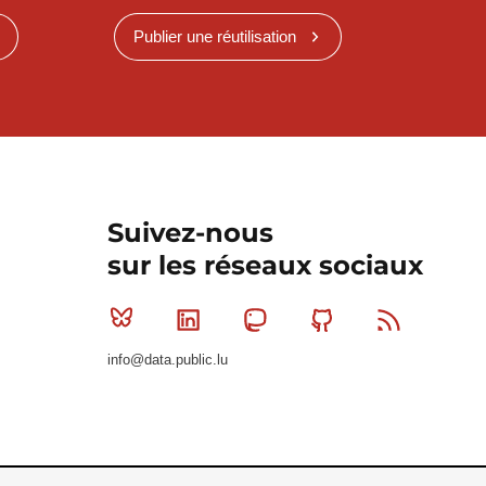
Publier une réutilisation
Suivez-nous
sur les réseaux sociaux
Bluesky
Linkedin
Mastodon
Github
RSS
info@data.public.lu