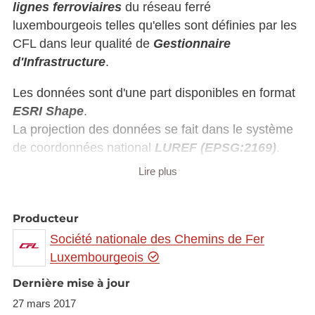
lignes ferroviaires
du réseau ferré
luxembourgeois telles qu'elles sont définies par les
CFL dans leur qualité de
Gestionnaire
d'Infrastructure
.
Les données sont d'une part disponibles en format
ESRI Shape
.
La projection des données se fait dans le système
de coordonnées national
LUREF (EPSG:2169)
.
Lire plus
Les données sont d'autre part disponibles en
format
KML
.
La projection des données se fait alors dans le
Producteur
système de coordonnées
WGS84 (EPSG:4326)
.
Société nationale des Chemins de Fer
Luxembourgeois
Dernière mise à jour
27 mars 2017