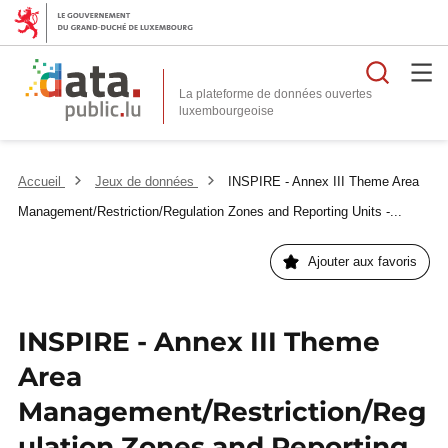
Reche
La plateforme de données ouvertes
Accueil
Jeux de données
INSPIRE - Annex III Theme Area
Management/Restriction/Regulation Zones and Reporting Units -...
Ajouter aux favoris
INSPIRE - Annex III Theme
Area
Management/Restriction/Reg
ulation Zones and Reporting