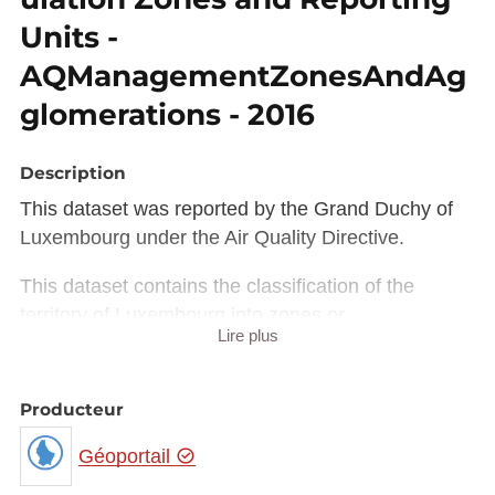
Units -
AQManagementZonesAndAg
glomerations - 2016
Description
This dataset was reported by the Grand Duchy of
Luxembourg under the Air Quality Directive.
This dataset contains the classification of the
territory of Luxembourg into zones or
Lire plus
agglomerations reflecting the population density
according to Directive 2008/50/EC.
Producteur
Article 6
Zones and agglomerations
Géoportail