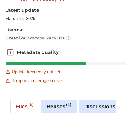
résidence
Latest update
March 15, 2025
Synchronisé automatiquement depuis la
base de
License
données LUSTAT
Creative Commons Zero (CC0)
Metadata quality
Metadata quality
Update frequency not set
Temporal coverage not set
6
1
0
Files
Reuses
Discussions