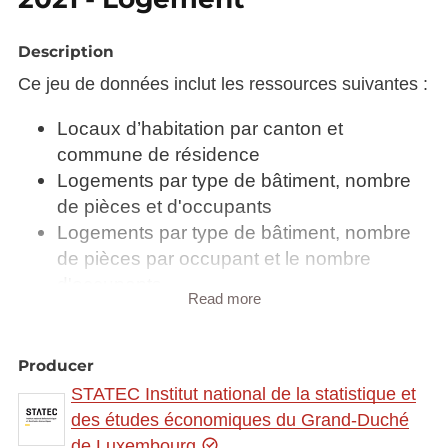
Description
Ce jeu de données inclut les ressources suivantes :
Locaux d’habitation par canton et
commune de résidence
Logements par type de bâtiment, nombre
de pièces et d'occupants
Logements par type de bâtiment, nombre
de pièces par occupant et le nombre
d'occupants
Read more
Logements par type de bâtiment, période
de construction et le régime d’occupation
Logements par type de bâtiment, régime
Producer
de propriété et le nombre d'occupants
STATEC Institut national de la statistique et
Logements par type de bâtiment, régime
des études économiques du Grand-Duché
d’occupation, canton et commune de
de Luxembourg