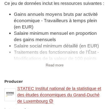
Ce jeu de données inclut les ressources suivantes :
Gains annuels moyens bruts par activité
économique - Travailleurs à temps plein
(en EUR)
Salaire minimum mensuel en proportion
des gains mensuels
Salaire social minimum détaillé (en EUR)
Traitements des fonctionnaires de l'État -
Modifications de la valeur de 100 points
indiciaires par mois (en EUR)
Read more
Traitements des fonctionnaires de l'État -
Tableau indiciaire de l'administration
Producer
générale
STATEC Institut national de la statistique et
des études économiques du Grand-Duché
de Luxembourg
Synchronisé automatiquement depuis la
base de