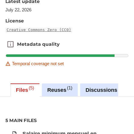
données LUSTAT
Latest update
July 22, 2026
License
Creative Commons Zero (CC0)
Metadata quality
Metadata quality
Temporal coverage not set
5
1
0
Files
Reuses
Discussions
5 MAIN FILES
Salaire minimum mensuel en