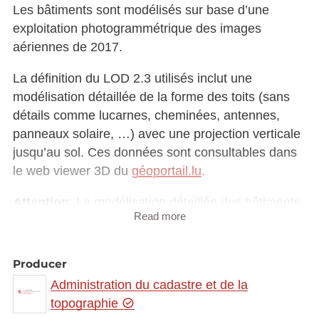
Les bâtiments sont modélisés sur base d’une
exploitation photogrammétrique des images
aériennes de 2017.
La définition du LOD 2.3 utilisés inclut une
modélisation détaillée de la forme des toits (sans
détails comme lucarnes, cheminées, antennes,
panneaux solaire, …) avec une projection verticale
jusqu’au sol. Ces données sont consultables dans
le web viewer 3D du
géoportail.lu
.
Attention
: La modélisation détaillée des bâtiments
Read more
n’est pas disponible pour tout le pays !
Couverture
Producer
Ce type de modélisation des bâtiments n’est pas
Administration du cadastre et de la
encore disponible pour le pays entier. Dans le
topographie
cadre du projet pilote du LiDAR en 2017 cette