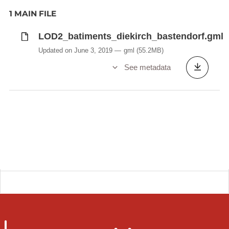
Les données sont disponibles sous forme des
1 MAIN FILE
fichier CityGML
https://www.opengeospatial.org/standards/citygml
,
LOD2_batiments_diekirch_bastendorf.gml
un format standard pour l’échange des données
Updated on June 3, 2019
gml
(55.2MB)
3D.
See metadata