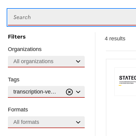
Search
Filters
4 results
Organizations
All organizations
Tags
transcription-vehicule-d-occasion-vehicule-d-occa
Formats
All formats