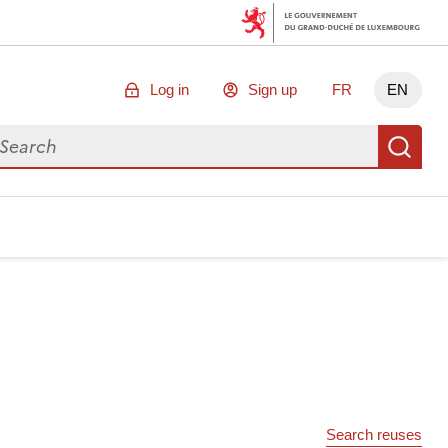
Log in
Sign up
FR
EN
arch for data
Se
Search reuses