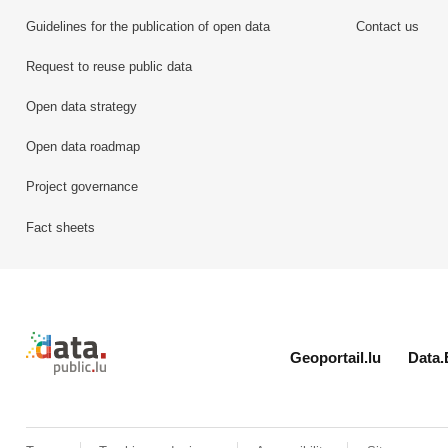
Guidelines for the publication of open data
Contact us
Request to reuse public data
Open data strategy
Open data roadmap
Project governance
Fact sheets
Retour à l'accueil de data.public.lu
Geoportail.lu
Data.