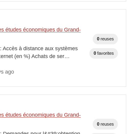
t des études économiques du Grand-
0
reuses
 : Accès à distance aux systèmes
0
favorites
nternet (en %) Achats de ser…
ys ago
t des études économiques du Grand-
0
reuses
s : Demandes pour l&#39;obtention