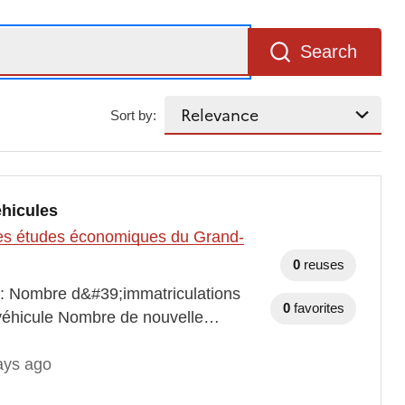
Search
Sort by:
éhicules
t des études économiques du Grand-
0
reuses
s : Nombre d&#39;immatriculations
0
favorites
 véhicule Nombre de nouvelle…
ays ago