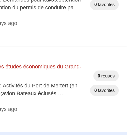
0
favorites
ntion du permis de conduire pa…
ays ago
t des études économiques du Grand-
0
reuses
 Activités du Port de Mertert (en
0
favorites
39;avion Bateaux éclusés …
ays ago