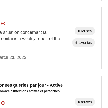
e
0
reuses
 situation concernant la
ontains a weekly report of the
5
favorites
arch 23, 2023
onnes guéries par jour - Active
ombre d'infections actives et personnes
0
reuses
e