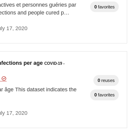
actives et personnes guéries par
0
favorites
nfections and people cured p…
ly 17, 2020
infections per age
COVID-19 -
e
0
reuses
ar âge This dataset indicates the
0
favorites
ly 17, 2020