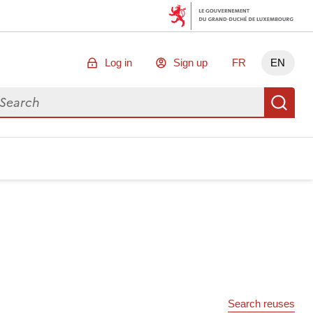
Log in
Sign up
FR
EN
arch for data
Se
Search reuses