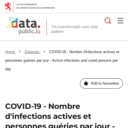
Searc
The luxembourgish open data
Home
Datasets
COVID-19 - Nombre d'infections actives et
personnes guéries par jour - Active infections and cured persons per
day
Add to favourites
COVID-19 - Nombre
d'infections actives et
personnes guéries par jour -