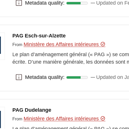
Metadata quality:
Updated on Fe
Metadata quality:
PAG Esch-sur-Alzette
Ministère des Affaires intérieures
From
Le plan d’aménagement général (« PAG ») se comp
écrite. D’une manière générale, les données sont 
Metadata quality:
Updated on J
Metadata quality:
PAG Dudelange
Ministère des Affaires intérieures
From
Le plan d’aménagement général (« PAG ») se comp