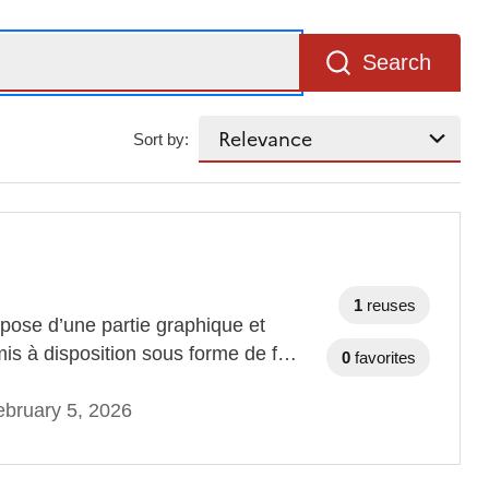
Search
Sort by:
1
reuses
ose d’une partie graphique et
mis à disposition sous forme de f…
0
favorites
bruary 5, 2026