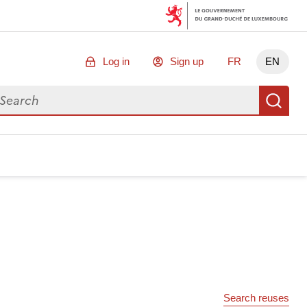
Log in
Sign up
FR
EN
arch for data
Se
Search reuses