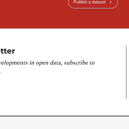
Publish a dataset
tter
velopments in open data, subscribe to
.