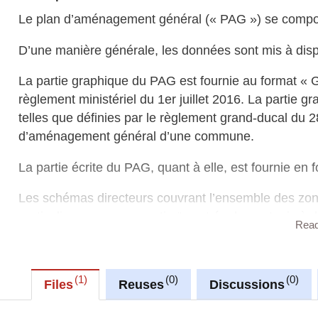
Le plan d’aménagement général (« PAG ») se compose
D’une manière générale, les données sont mis à dispo
La partie graphique du PAG est fournie au format «
règlement ministériel du 1er juillet 2016. La partie g
telles que définies par le règlement grand-ducal du 2
d’aménagement général d’une commune.
La partie écrite du PAG, quant à elle, est fournie en
Les schémas directeurs couvrant l’ensemble des zo
particulier „nouveau quartier“ sont également mis à
Rea
particulier (PAP) maintenus en vigueur. Ces documen
Sur le site
https://pag-upload.mi.public.lu
, vous trouv
1
0
0
« GML » ainsi qu’un outil plugin développé pour le 
Files
Reuses
Discussions
visualiser (selon la légende type) et éditer la partie