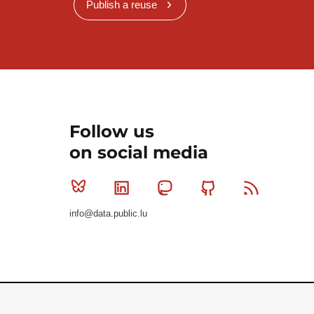
Publish a reuse
Follow us
on social media
Bluesky
Linkedin
Mastodon
Github
RSS
info@data.public.lu