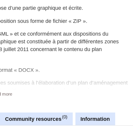
 d’une partie graphique et écrite.
sition sous forme de fichier « ZIP ».
 GML » et ce conformément aux dispositions du
raphique est constituée à partir de différentes zones
8 juillet 2011 concernant le contenu du plan
 format « DOCX ».
nes soumises à l’élaboration d’un plan d’aménagement
 disposition tout comme les plans d'aménagement
d more
ts sont fournis en format « PDF ».
erez d’avantage d’informations concernant la structure
0
programme « QGIS » permettant de télécharger,
Community resources
Information
 graphique du PAG.