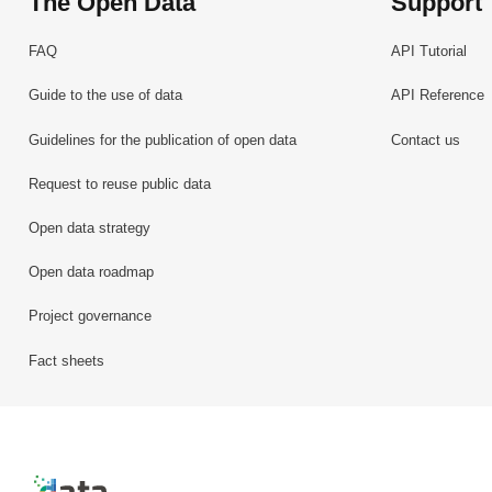
The Open Data
Support
FAQ
API Tutorial
Guide to the use of data
API Reference
Guidelines for the publication of open data
Contact us
Request to reuse public data
Open data strategy
Open data roadmap
Project governance
Fact sheets
Retour à l'accueil de data.public.lu