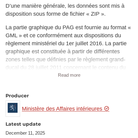
D’une manière générale, les données sont mis à
disposition sous forme de fichier « ZIP ».
La partie graphique du PAG est fournie au format «
GML » et ce conformément aux dispositions du
règlement ministériel du 1er juillet 2016. La partie
graphique est constituée à partir de différentes
zones telles que définies par le règlement grand-
ducal du 28 juillet 2011 concernant le contenu du
plan d’aménagement général d’une commune.
Read more
La partie écrite du PAG, quant à elle, est fournie en
Producer
format « DOCX ».
Ministère des Affaires intérieures
Les schémas directeurs couvrant l’ensemble des
zones soumises à l’élaboration d’un plan
Latest update
d’aménagement particulier „nouveau quartier“ sont
December 11, 2025
également mis à disposition tout comme les plans